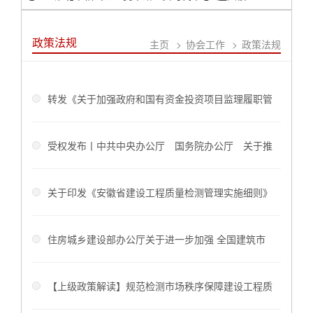
政策法规
主页
>
协会工作
>
政策法规
转发《关于加强政府和国有资金投资项目监理履职管
理的通知》
受权发布丨中共中央办公厅 国务院办公厅 关于推
进新型 城市基础设施建设打造韧性城市的意见
关于印发《安徽省建设工程质量检测管理实施细则》
的通知
住房城乡建设部办公厅关于进一步加强 全国建筑市
场监管公共服务平台 项目信息管理的通知
【上级政策解读】规范检测市场秩序保障建设工程质