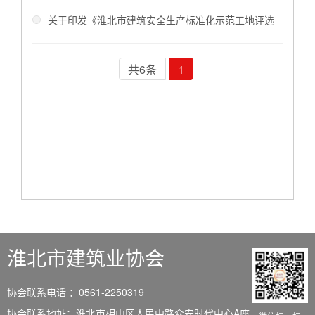
量——《建设工程质量检测管理办法》解读
关于印发《淮北市建筑安全生产标准化示范工地评选
办法》的通知 淮住建规〔2023〕2号
共6条
1
淮北市建筑业协会
协会联系电话 ：0561-2250319
协会联系地址：淮北市相山区人民中路众安时代中心A座