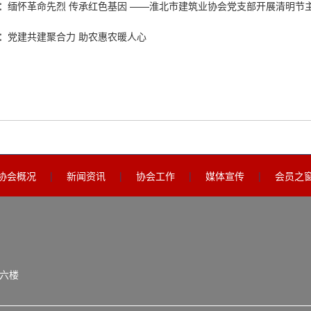
：
缅怀革命先烈 传承红色基因 ——淮北市建筑业协会党支部开展清明节
：
党建共建聚合力 助农惠农暖人心
协会概况
|
新闻资讯
|
协会工作
|
媒体宣传
|
会员之
六楼