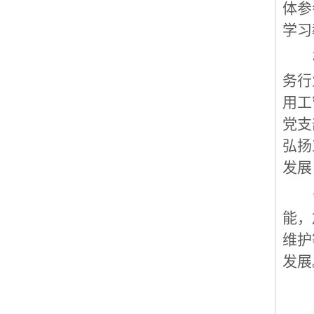
体参
学习
务行
用工
党支
弘扬
发展
能，
维护
发展